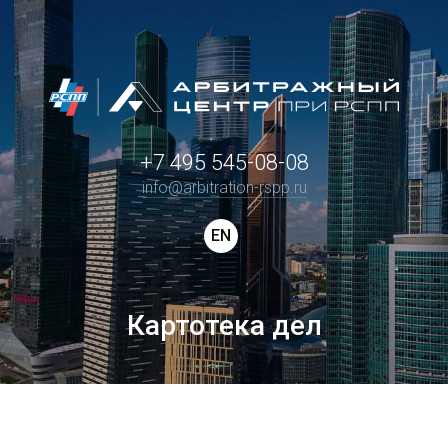
+7 495 545-08-08
info@arbitration-rspp.ru
EN
Картотека дел